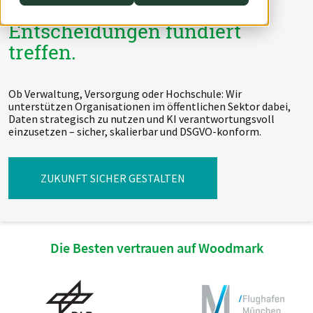
Prozesse modernisieren.
Switch to English
Switch to English
DevOps
AWS Lambda
Entscheidungen fundiert
treffen.
Switch to English
Datenstrategie & Datenorganisation
Data Governance & Datensicherheit
Ob Verwaltung, Versorgung oder Hochschule: Wir
unterstützen Organisationen im öffentlichen Sektor dabei,
Daten strategisch zu nutzen und KI verantwortungsvoll
Digitale Souveränität
einzusetzen – sicher, skalierbar und DSGVO-konform.
Switch to English
ZUKUNFT SICHER GESTALTEN
Die Besten vertrauen auf Woodmark