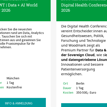
T | Data + AI World
Digital Health Conferen
r 2026
2026
Die Digital Health Conferen
cken Sie die neuesten
vereint Entscheider:innen a
ationen rund um Data, Analytics
Gesundheitswesen, Politik,
. Tauschen Sie sich mit
t:innen aus und gewinnen Sie
Forschung und Technologie 
olle Praxisimpulse für Ihr
und Woodmark zeigt als
nehmen.
Premium Partner für
Data & 
der Sovereign Cloud
, wie s
i
und datengetriebene Lösu
Innovationen und bessere
Patientenversorgung
ermöglichen.
München
er
1 Tag
Ort
Berlin
ten
Kostenfrei
Dauer
1 Tag
Kosten
350-500,- Euro
INFO & ANMELDUNG