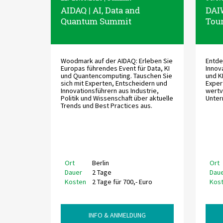
AIDAQ | AI, Data and
DAIW
Switch to English
Switch to English
DevOps
AWS Lambda
Quantum Summit
Tou
Switch to English
Datenstrategie & Datenorganisation
Woodmark auf der AIDAQ: Erleben Sie
Entde
Data Governance & Datensicherheit
Europas führendes Event für Data, KI
Innov
und Quantencomputing. Tauschen Sie
und KI
sich mit Experten, Entscheidern und
Exper
Digitale Souveränität
Innovationsführern aus Industrie,
wertv
Politik und Wissenschaft über aktuelle
Unter
Trends und Best Practices aus.
Switch to English
Ort
Berlin
Ort
Dauer
2 Tage
Dau
Kosten
2 Tage für 700,- Euro
Kos
INFO & ANMELDUNG