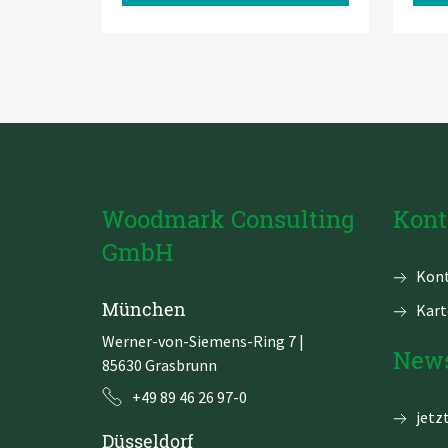
Woodmark Consulting
Kont
GmbH
Navi
Kont
über
München
Kart
Werner-von-Siemens-Ring 7
|
News
85630 Grasbrunn
+49 89 46 26 97-0
jetz
Düsseldorf