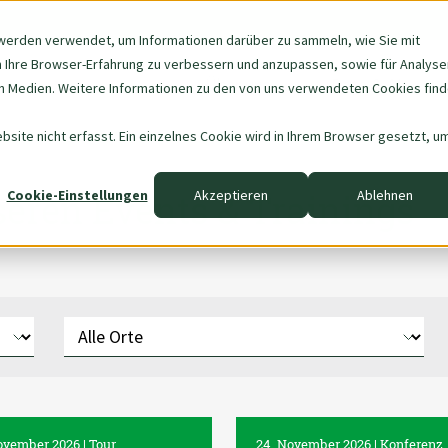
werden verwendet, um Informationen darüber zu sammeln, wie Sie mit
m Ihre Browser-Erfahrung zu verbessern und anzupassen, sowie für Analyse
Navigation
Über uns
Data & AI
 Medien. Weitere Informationen zu den von uns verwendeten Cookies fin
überspringen
site nicht erfasst. Ein einzelnes Cookie wird in Ihrem Browser gesetzt, u
eren Events & Trainings
Cookie-Einstellungen
Akzeptieren
Ablehnen
ovember 2026 | Tour
24. November 2026 | Konferenz