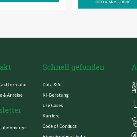
INFO & ANMELDUNG
akt
Schnell gefunden
A
gation
Navigation
aktformular
Data & AI
springen
überspringen
e & Anreise
KI-Beratung
Use Cases
letter
Karriere
Code of Conduct
t abonnieren
Hinweisgeberschutz