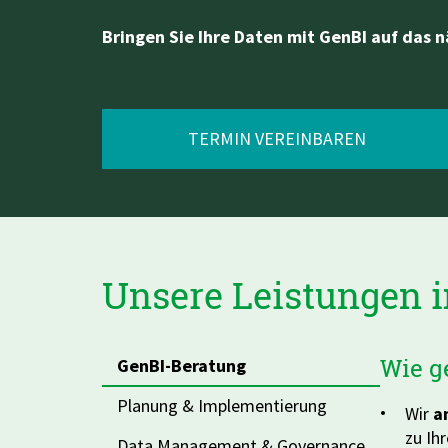
Switch to English
Switch to English
AWS Lambda
Bringen Sie Ihre Daten mit GenBI auf das n
Switch to English
TERMIN VEREINBAREN
Unsere Leistungen 
Wie g
GenBI-Beratung
Planung & Implementierung
Wir
a
zu Ih
Data Management & Governance