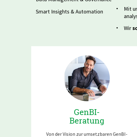
Mit u
Smart Insights & Automation
analy
Wir
s
GenBI-
Beratung
Von der Vision zur umsetzbaren GenBI-