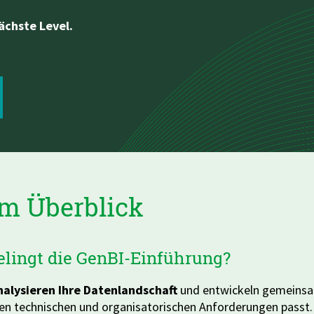
ächste Level.
im Überblick
elingt die GenBI-Einführung?
nalysieren Ihre Datenlandschaft
und entwickeln gemeinsam
ren technischen und organisatorischen Anforderungen passt.