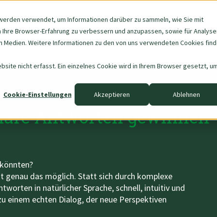
werden verwendet, um Informationen darüber zu sammeln, wie Sie mit
m Ihre Browser-Erfahrung zu verbessern und anzupassen, sowie für Analyse
Navigation
Über uns
Data & AI
 Medien. Weitere Informationen zu den von uns verwendeten Cookies fin
überspringen
site nicht erfasst. Ein einzelnes Cookie wird in Ihrem Browser gesetzt, u
Cookie-Einstellungen
Akzeptieren
Ablehnen
klare Antworten gewinnen
 könnten?
ht genau das möglich. Statt sich durch komplexe
tworten in natürlicher Sprache, schnell, intuitiv und
zu einem echten Dialog, der neue Perspektiven