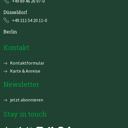
+49 89 46 26 97-0
Düsseldorf
+49 211 54 20 11-0
Berlin
Kontakt
Navigation
Kontaktformular
überspringen
Karte & Anreise
Newsletter
jetzt abonnieren
Stay in touch