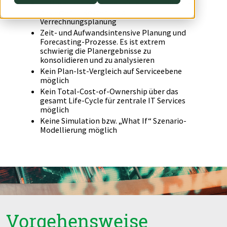
IT Organisation in über 50 Ländern mit Excel
Switch to English
Switch to English
basierter IT Kosten- und
DevOps
AWS Lambda
Verrechnungsplanung
Zeit- und Aufwandsintensive Planung und
Switch to English
Datenstrategie & Datenorganisation
Forecasting-Prozesse. Es ist extrem
schwierig die Planergebnisse zu
konsolidieren und zu analysieren
Data Governance & Datensicherheit
Kein Plan-Ist-Vergleich auf Serviceebene
möglich
Digitale Souveränität
Kein Total-Cost-of-Ownership über das
gesamt Life-Cycle für zentrale IT Services
möglich
Switch to English
Keine Simulation bzw. „What If“ Szenario-
Modellierung möglich
Vorgehensweise