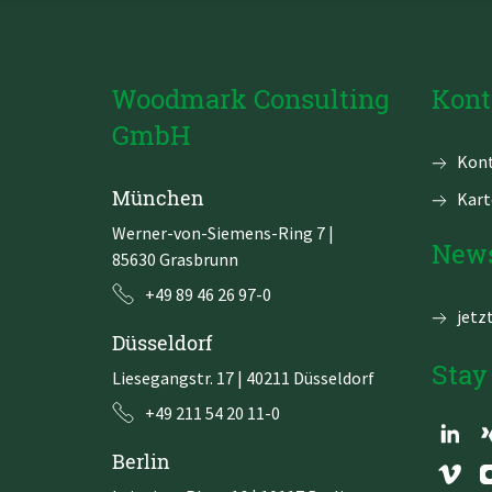
Woodmark Consulting
Kont
GmbH
Navi
Kont
über
München
Kart
Werner-von-Siemens-Ring 7
|
News
85630 Grasbrunn
+49 89 46 26 97-0
jetz
Düsseldorf
Stay
Liesegangstr. 17 | 40211 Düsseldorf
+49 211 54 20 11-0
Berlin