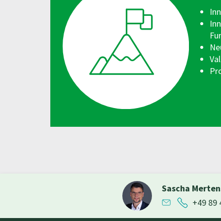
Inn
In
Fu
Ne
Va
Pro
Sascha Merte
+49 89 