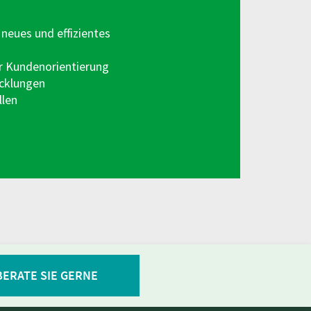
eues und effizientes
r Kundenorientierung
icklungen
llen
BERATE SIE GERNE