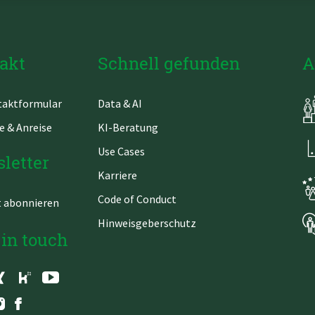
akt
Schnell gefunden
A
gation
Navigation
aktformular
Data & AI
springen
überspringen
e & Anreise
KI-Beratung
Use Cases
letter
Karriere
Code of Conduct
t abonnieren
Hinweisgeberschutz
 in touch