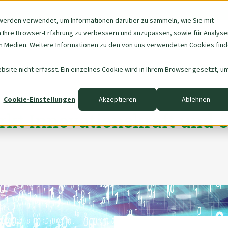
werden verwendet, um Informationen darüber zu sammeln, wie Sie mit
m Ihre Browser-Erfahrung zu verbessern und anzupassen, sowie für Analyse
Navigation
Über uns
Data & AI
 Medien. Weitere Informationen zu den von uns verwendeten Cookies fin
überspringen
site nicht erfasst. Ein einzelnes Cookie wird in Ihrem Browser gesetzt, u
Cookie-Einstellungen
Akzeptieren
Ablehnen
rkt Innovationskraft und e