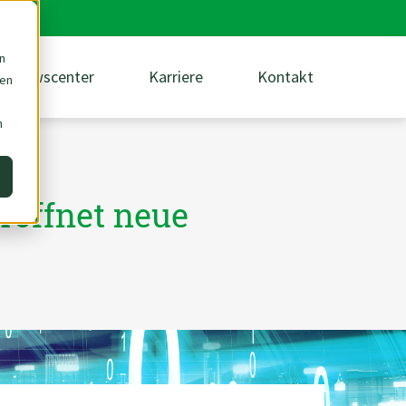
n
Newscenter
Karriere
Kontakt
den
m
röffnet neue