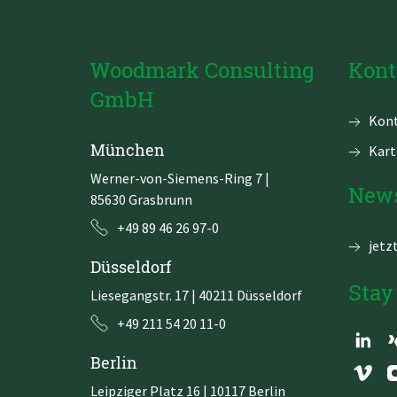
Woodmark Consulting
Kont
GmbH
Navi
Kont
über
München
Kart
Werner-von-Siemens-Ring 7
|
News
85630 Grasbrunn
+49 89 46 26 97-0
jetz
Düsseldorf
Stay
Liesegangstr. 17 | 40211 Düsseldorf
+49 211 54 20 11-0
Berlin
Leipziger Platz 16 | 10117 Berlin