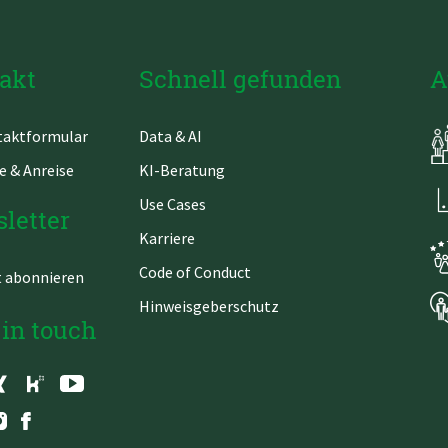
akt
Schnell gefunden
A
gation
Navigation
aktformular
Data & AI
springen
überspringen
e & Anreise
KI-Beratung
Use Cases
letter
Karriere
Code of Conduct
t abonnieren
Hinweisgeberschutz
 in touch