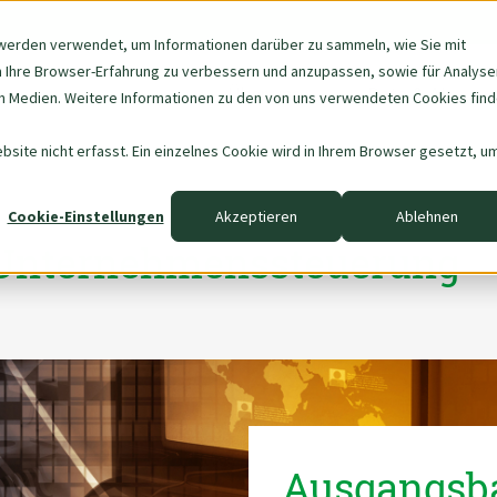
werden verwendet, um Informationen darüber zu sammeln, wie Sie mit
m Ihre Browser-Erfahrung zu verbessern und anzupassen, sowie für Analyse
Navigation
Über uns
Data & AI
 Medien. Weitere Informationen zu den von uns verwendeten Cookies fin
überspringen
site nicht erfasst. Ein einzelnes Cookie wird in Ihrem Browser gesetzt, u
Cookie-Einstellungen
Akzeptieren
Ablehnen
 Unternehmenssteuerung
Ausgangsb