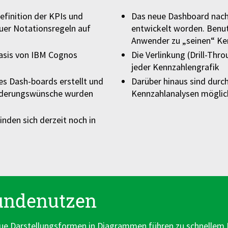
efinition der KPIs und
Das neue Dashboard nach
uer Notationsregeln auf
entwickelt worden. Benut
Anwender zu „seinen“ Ke
Basis von IBM Cognos
Die Verlinkung (Drill-Thr
jeder Kennzahlengrafik
des Dash-boards erstellt und
Darüber hinaus sind dur
Änderungswünsche wurden
Kennzahlanalysen möglic
nden sich derzeit noch in
undenutzen
ue Darstellungsformen in Diagrammen führen zu schnellem B