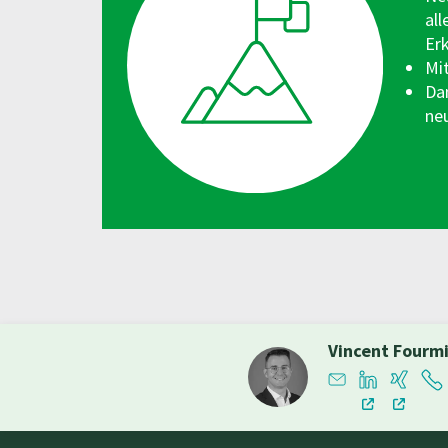
al
Er
Mit
Da
ne
Vincent Fourm