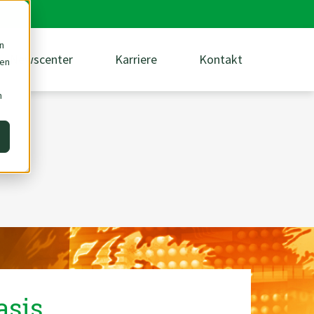
n
Newscenter
Karriere
Kontakt
den
m
asis