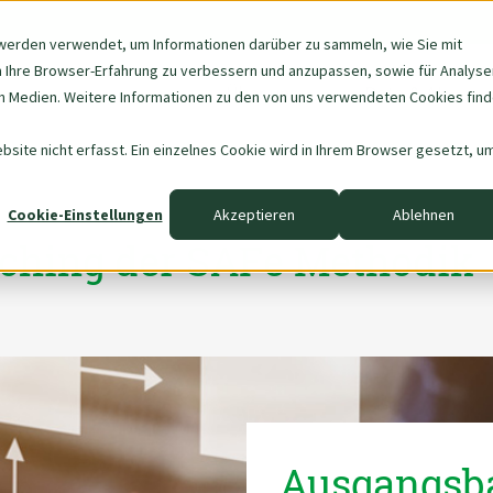
werden verwendet, um Informationen darüber zu sammeln, wie Sie mit
m Ihre Browser-Erfahrung zu verbessern und anzupassen, sowie für Analyse
Navigation
Über uns
Data & AI
 Medien. Weitere Informationen zu den von uns verwendeten Cookies fin
überspringen
site nicht erfasst. Ein einzelnes Cookie wird in Ihrem Browser gesetzt, u
Cookie-Einstellungen
Akzeptieren
Ablehnen
ching der SAFe Methodik
Ausgangsb