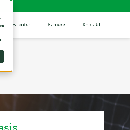
n
Newscenter
Karriere
Kontakt
den
m
asis