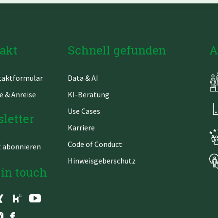
akt
Schnell gefunden
A
gation
Navigation
aktformular
Data & AI
springen
überspringen
e & Anreise
KI-Beratung
Use Cases
letter
Karriere
Code of Conduct
t abonnieren
Hinweisgeberschutz
 in touch