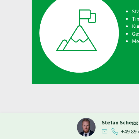
St
Ti
Ku
Ge
Me
Stefan Scheg
+49 89 