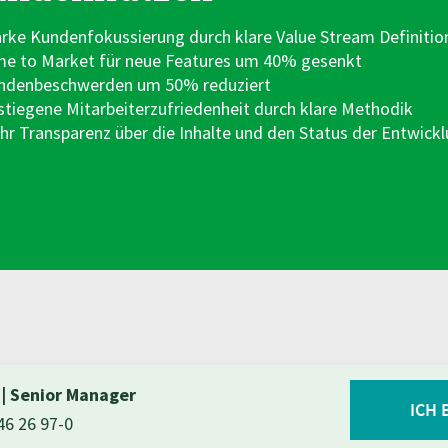
arke Kundenfokussierung
durch klare Value Stream
Definitio
me to Market für neue
Features um 40% gesenkt
ndenbeschwerden um 50%
reduziert
stiegene
Mitarbeiterzufriedenheit durch
klare Methodik
hr Transparenz über die
Inhalte und den Status der
Entwickl
g
|
Senior Manager
ICH 
46 26 97-0