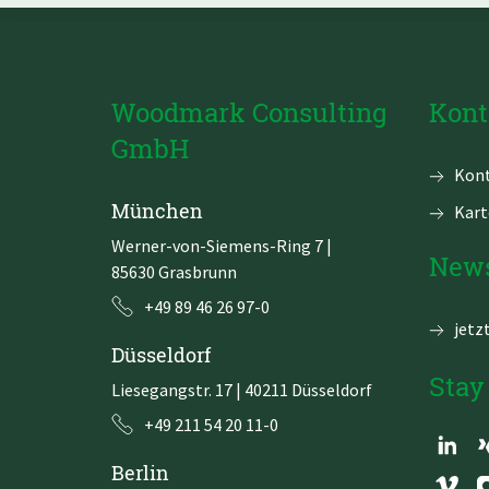
Woodmark Consulting
Kont
GmbH
Navi
Kont
über
München
Kart
Werner-von-Siemens-Ring 7
|
News
85630 Grasbrunn
+49 89 46 26 97-0
jetz
Düsseldorf
Stay
Liesegangstr. 17 | 40211 Düsseldorf
+49 211 54 20 11-0
Berlin