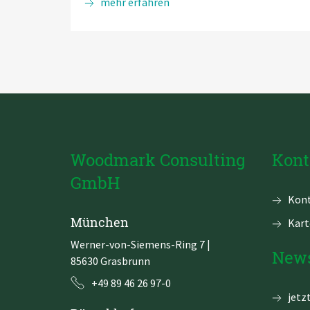
Gemeinsam
mehr erfahren
besseren
Code
entwickeln:
Der
Schlüssel
zum
Erfolg
mit
dem
Woodmark Consulting
Kont
GitHub-
GmbH
Workflow-
Navi
Kont
Testen
über
München
Kart
Werner-von-Siemens-Ring 7
|
News
85630 Grasbrunn
+49 89 46 26 97-0
jetz