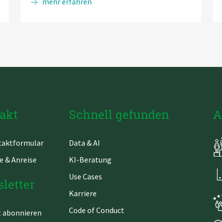
Tipps
mehr erfahren
und
Techniken
für
die
Dashboard-
Entwicklung
von
mobilen
Endgeräten
akt
Schnell gefunden
A
gation
Navigation
aktformular
Data & AI
springen
überspringen
e & Anreise
KI-Beratung
Use Cases
letter
Karriere
Code of Conduct
t abonnieren