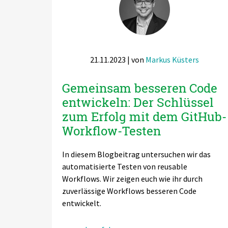
Switch to English
Switch to English
DevOps
AWS Lambda
Switch to English
Datenstrategie & Datenorganisation
21.11.2023
| von
Markus Küsters
Data Governance & Datensicherheit
Gemeinsam besseren Code
Digitale Souveränität
entwickeln: Der Schlüssel
Switch to English
zum Erfolg mit dem GitHub-
Workflow-Testen
In diesem Blogbeitrag untersuchen wir das
automatisierte Testen von reusable
Workflows. Wir zeigen euch wie ihr durch
zuverlässige Workflows besseren Code
entwickelt.