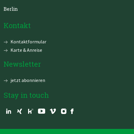
Berlin
Kontakt
Navigation
Kontaktformular
überspringen
Karte & Anreise
Newsletter
jetzt abonnieren
Stay in touch