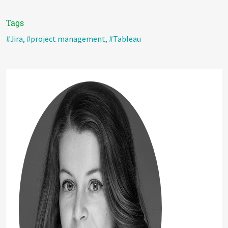
Tags
#Jira
,
#project management
,
#Tableau