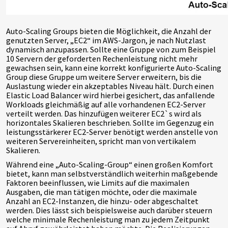
Auto-Scaling Groups bieten die Möglichkeit, die Anzahl der
genutzten Server, „EC2“ im AWS-Jargon, je nach Nutzlast
dynamisch anzupassen. Sollte eine Gruppe von zum Beispiel
10 Servern der geforderten Rechenleistung nicht mehr
gewachsen sein, kann eine korrekt konfigurierte Auto-Scaling
Group diese Gruppe um weitere Server erweitern, bis die
Auslastung wieder ein akzeptables Niveau hält. Durch einen
Elastic Load Balancer wird hierbei gesichert, das anfallende
Workloads gleichmäßig auf alle vorhandenen EC2-Server
verteilt werden. Das hinzufügen weiterer EC2`s wird als
horizontales Skalieren beschrieben. Sollte im Gegenzug ein
leistungsstärkerer EC2-Server benötigt werden anstelle von
weiteren Servereinheiten, spricht man von vertikalem
Skalieren.
Während eine „Auto-Scaling-Group“ einen großen Komfort
bietet, kann man selbstverständlich weiterhin maßgebende
Faktoren beeinflussen, wie Limits auf die maximalen
Ausgaben, die man tätigen möchte, oder die maximale
Anzahl an EC2-Instanzen, die hinzu- oder abgeschaltet
werden. Dies lässt sich beispielsweise auch darüber steuern
welche minimale Rechenleistung man zu jedem Zeitpunkt