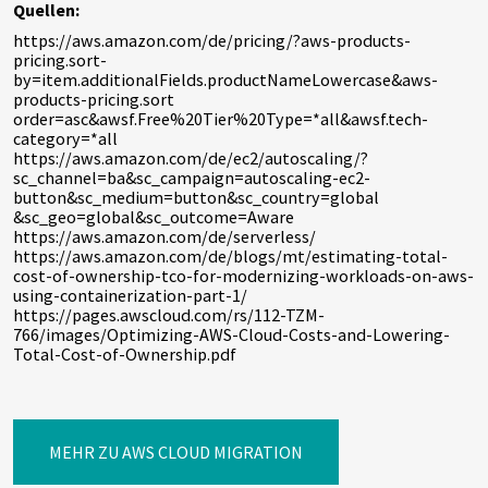
Quellen:
https://aws.amazon.com/de/pricing/?aws-products-
pricing.sort-
by=item.additionalFields.productNameLowercase&aws-
products-pricing.sort
order=asc&awsf.Free%20Tier%20Type=*all&awsf.tech-
category=*all
https://aws.amazon.com/de/ec2/autoscaling/?
sc_channel=ba&sc_campaign=autoscaling-ec2-
button&sc_medium=button&sc_country=global
&sc_geo=global&sc_outcome=Aware
https://aws.amazon.com/de/serverless/
https://aws.amazon.com/de/blogs/mt/estimating-total-
cost-of-ownership-tco-for-modernizing-workloads-on-aws-
using-containerization-part-1/
https://pages.awscloud.com/rs/112-TZM-
766/images/Optimizing-AWS-Cloud-Costs-and-Lowering-
Total-Cost-of-Ownership.pdf
MEHR ZU AWS CLOUD MIGRATION