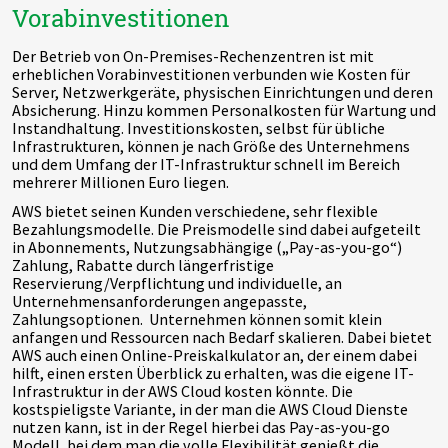
Vorabinvestitionen
Der Betrieb von On-Premises-Rechenzentren ist mit
erheblichen Vorabinvestitionen verbunden wie Kosten für
Server, Netzwerkgeräte, physischen Einrichtungen und deren
Absicherung. Hinzu kommen Personalkosten für Wartung und
Instandhaltung. Investitionskosten, selbst für übliche
Infrastrukturen, können je nach Größe des Unternehmens
und dem Umfang der IT-Infrastruktur schnell im Bereich
mehrerer Millionen Euro liegen.
AWS bietet seinen Kunden verschiedene, sehr flexible
Bezahlungsmodelle. Die Preismodelle sind dabei aufgeteilt
in Abonnements, Nutzungsabhängige („Pay-as-you-go“)
Zahlung, Rabatte durch längerfristige
Reservierung/Verpflichtung und individuelle, an
Unternehmensanforderungen angepasste,
Zahlungsoptionen. Unternehmen können somit klein
anfangen und Ressourcen nach Bedarf skalieren. Dabei bietet
AWS auch einen Online-Preiskalkulator an, der einem dabei
hilft, einen ersten Überblick zu erhalten, was die eigene IT-
Infrastruktur in der AWS Cloud kosten könnte. Die
kostspieligste Variante, in der man die AWS Cloud Dienste
nutzen kann, ist in der Regel hierbei das Pay-as-you-go
Modell, bei dem man die volle Flexibilität genießt die