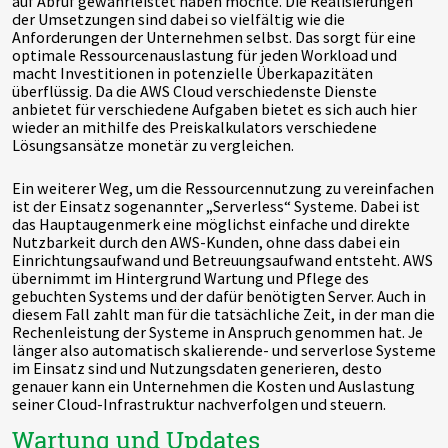
auf Abruf gewährleistet haben möchte. Die Realisierungen
der Umsetzungen sind dabei so vielfältig wie die
Anforderungen der Unternehmen selbst. Das sorgt für eine
optimale Ressourcenauslastung für jeden Workload und
macht Investitionen in potenzielle Überkapazitäten
überflüssig. Da die AWS Cloud verschiedenste Dienste
anbietet für verschiedene Aufgaben bietet es sich auch hier
wieder an mithilfe des Preiskalkulators verschiedene
Lösungsansätze monetär zu vergleichen.
Ein weiterer Weg, um die Ressourcennutzung zu vereinfachen
ist der Einsatz sogenannter „Serverless“ Systeme. Dabei ist
das Hauptaugenmerk eine möglichst einfache und direkte
Nutzbarkeit durch den AWS-Kunden, ohne dass dabei ein
Einrichtungsaufwand und Betreuungsaufwand entsteht. AWS
übernimmt im Hintergrund Wartung und Pflege des
gebuchten Systems und der dafür benötigten Server. Auch in
diesem Fall zahlt man für die tatsächliche Zeit, in der man die
Rechenleistung der Systeme in Anspruch genommen hat. Je
länger also automatisch skalierende- und serverlose Systeme
im Einsatz sind und Nutzungsdaten generieren, desto
genauer kann ein Unternehmen die Kosten und Auslastung
seiner Cloud-Infrastruktur nachverfolgen und steuern.
Wartung und Updates