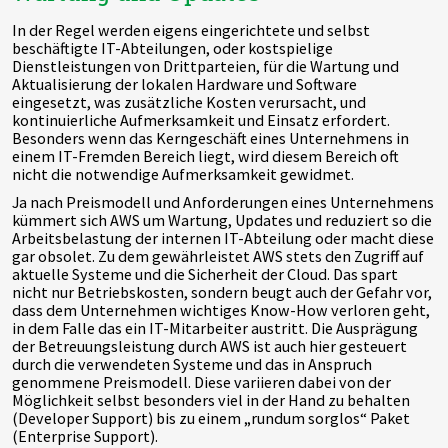
In der Regel werden eigens eingerichtete und selbst
beschäftigte IT-Abteilungen, oder kostspielige
Dienstleistungen von Drittparteien, für die Wartung und
Aktualisierung der lokalen Hardware und Software
eingesetzt, was zusätzliche Kosten verursacht, und
kontinuierliche Aufmerksamkeit und Einsatz erfordert.
Besonders wenn das Kerngeschäft eines Unternehmens in
einem IT-Fremden Bereich liegt, wird diesem Bereich oft
nicht die notwendige Aufmerksamkeit gewidmet.
Ja nach Preismodell und Anforderungen eines Unternehmens
kümmert sich AWS um Wartung, Updates und reduziert so die
Arbeitsbelastung der internen IT-Abteilung oder macht diese
gar obsolet. Zu dem gewährleistet AWS stets den Zugriff auf
aktuelle Systeme und die Sicherheit der Cloud. Das spart
nicht nur Betriebskosten, sondern beugt auch der Gefahr vor,
dass dem Unternehmen wichtiges Know-How verloren geht,
in dem Falle das ein IT-Mitarbeiter austritt. Die Ausprägung
der Betreuungsleistung durch AWS ist auch hier gesteuert
durch die verwendeten Systeme und das in Anspruch
genommene Preismodell. Diese variieren dabei von der
Möglichkeit selbst besonders viel in der Hand zu behalten
(Developer Support) bis zu einem „rundum sorglos“ Paket
(Enterprise Support).