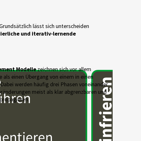
Grundsätzlich lässt sich unterscheiden
ierliche und iterativ-lernende
ement Modelle
zeichnen sich vor allem
e als einen Übergang von einem in einen
 Dabei werden häufig drei Phasen voneinander
eränderungen meist als klar abgrenzbaren und
 propagieren.