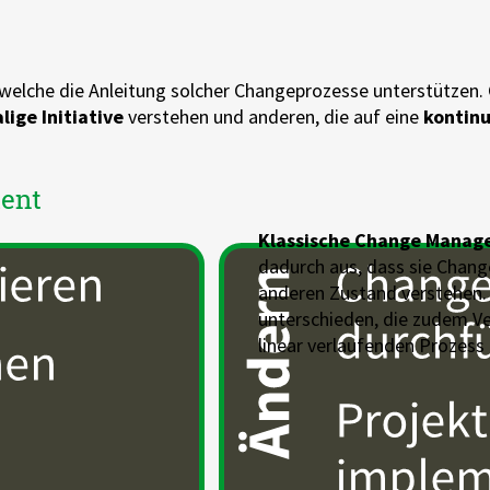
 welche die Anleitung solcher Changeprozesse unterstützen. 
lige Initiative
verstehen und anderen, die auf eine
kontinu
ent
Klassische Change Manag
dadurch aus, dass sie Chang
anderen Zustand verstehen.
unterschieden, die zudem V
linear verlaufenden Prozess