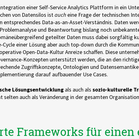
Integration einer Self-Service Analytics Plattform in ein U
chen von Datensilos ist
auch
eine Frage der technischen Int
in entsprechendes Data-as-an-Asset-Verständnis. Daten werde
roblemanalyse und Beantwortung bislang noch unbekannter
mäneübergreifend geteilter Daten muss dabei sorgfältig ku
-Cycle einer Lösung aber auch top-down durch die Kommuni
operative Open-Data-Kultur Anreize schaffen. Diese untern
rnance-Konzepten unterstützt werden, die an den richtigen
prechende Zugriffskonzepte, Ontologien und Datensemantike
Implementierung darauf aufbauender Use Cases.
sche Lösungsentwicklung
als auch als
sozio-kulturelle 
t selten auch als Veränderung in der gesamten Organisatio
erte Frameworks für einen 