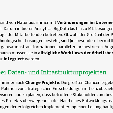
sind von Natur aus immer mit
Veränderungen im Untern
n. Darum initiieren Analytics, BigData bis hin zu ML-Lösung
gs der Mitarbeitenden betreffen. Obwohl der Großteil der 
hnologischer Lösungen besteht, sind (insbesondere bei mitt
ganisationstransformationen parallel zu orchestrieren. An
enauso müssen sie in
alltägliche Workflows der Arbeitsbe
ur
integriert
werden.
ei Daten- und Infrastrukturprojekten
r immer auch
Change Projekte
. Die größten Chancen ergeb
m Rahmen von strategischen Entscheidungen mit einzubezieh
lysieren und zu planen, dass betroffene Stakeholder zum b
es Projekts überwiegend in der Hand eines Entwicklungsteam
ungen der erfolgreichen Implementierung einer Lösung häufi