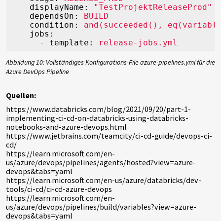
displayName:
"TestProjektReleaseProd"
dependsOn:
BUILD
condition:
and(succeeded(),
eq(variabl
jobs:
-
template:
release-jobs.yml
Abbildung 10: Vollständiges Konfigurations-File azure-pipelines.yml für die
Azure DevOps Pipeline
Quellen:
https://www.databricks.com/blog/2021/09/20/part-1-
implementing-ci-cd-on-databricks-using-databricks-
notebooks-and-azure-devops.html
https://www.jetbrains.com/teamcity/ci-cd-guide/devops-ci-
cd/
https://learn.microsoft.com/en-
us/azure/devops/pipelines/agents/hosted?view=azure-
devops&tabs=yaml
https://learn.microsoft.com/en-us/azure/databricks/dev-
tools/ci-cd/ci-cd-azure-devops
https://learn.microsoft.com/en-
us/azure/devops/pipelines/build/variables?view=azure-
devops&tabs=yaml