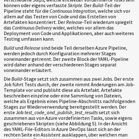
können oder eigens verfasste
Skripte
. Der
Build
-Teil der
Pipeline steht für die
Continuous Integration
, welche sich vor
allem auf das Testen von Code und das Erstellen von
Artefakten konzentriert. Der
Release
-Teil wiederum spiegelt
das
Continuous Delivery
wider, welches vor allem das
Deployment von Code und Applikationen, aber auch weiteres
Testing umfassen kann.
Build
und
Release
sind beide Teil derselben Azure Pipeline,
werden jedoch durch Konfiguration mehrerer Stages
voneinander getrennt. Der zweite Block der YAML-Pipeline
wird daher anhand der verschiedenen Stages separat
voneinander erläutert.
Die
Build
-Stage setzt sich zusammen aus zwei Jobs. Der erste
Job führt Tests durch, der zweite nimmt Änderungen am Job-
Template vor und publisht diese als Artefakt. Artefakte
beschreiben einzelne oder eine Sammlung von Dateien,
welche als Ergebnis eines Pipeline-Abschnitts nachfolgenden
Stages zur Wiederverwendung bereitgestellt werden. Der
erste Job
test_code_and_publish_test_results
setzt sich
zusammen aus von Azure vordefinierten Tasks, sowie eigens
geschriebenen Skripten (siehe Abbildung 5). In der Ansicht
des YAML-File-Editors in Azure DevOps lässt sich an der
rechten Seite ein Assistent ausklappen, über welchen man