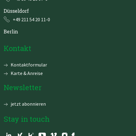
Düsseldorf
+49 211 54 20 11-0
Berlin
Kontakt
Navigation
Kontaktformular
überspringen
Karte & Anreise
Newsletter
jetzt abonnieren
Stay in touch