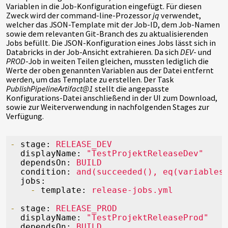
Variablen in die Job-Konfiguration eingefügt. Für diesen
Zweck wird der command-line-Prozessor
jq
verwendet,
welcher das JSON-Template mit der Job-ID, dem Job-Namen
sowie dem relevanten Git-Branch des zu aktualisierenden
Jobs befüllt. Die JSON-Konfiguration eines Jobs lässt sich in
Databricks in der Job-Ansicht extrahieren. Da sich
DEV
- und
PROD
-Job in weiten Teilen gleichen, mussten lediglich die
Werte der oben genannten Variablen aus der Datei entfernt
werden, um das Template zu erstellen. Der Task
PublishPipelineArtifact@1
stellt die angepasste
Konfigurations-Datei anschließend in der UI zum Download,
sowie zur Weiterverwendung in nachfolgenden Stages zur
Verfügung.
-
stage:
RELEASE_DEV
displayName:
"TestProjektReleaseDev"
dependsOn:
BUILD
condition:
and(succeeded(),
eq(variables
jobs:
-
template:
release-jobs.yml
-
stage:
RELEASE_PROD
displayName:
"TestProjektReleaseProd"
dependsOn:
BUILD