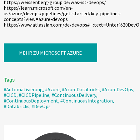
https://weissenberg-group.de/was-ist-devops/
https://learn.microsoft.com/en-
us/azure/devops/pipelines/get-started/key-pipelines-
concepts?view=azure-devops
https://www.atlassian.com/de/devops#:~:text=Unter%20D
MEHR ZU MICROSOFT AZURE
Tags
#Automatisierung
,
#Azure
,
#AzureDatabricks
,
#AzureDevOps
,
#CICD
,
#CICDPipeline
,
#ContinuousDelivery
,
#ContinuousDeployment
,
#ContinuousIntegration
,
#Databricks
,
#DevOps