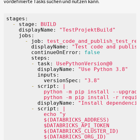
vordefinierte Tasks suchen und nutzen kann.
stages:
-
stage:
BUILD
displayName:
"TestProjektBuild"
jobs:
-
job:
test_code_and_publish_test_re
displayName:
"Test code and publis
continueOnError:
false
steps:
-
task:
UsePythonVersion@0
displayName:
"Use Python 3.8"
inputs:
versionSpec:
"3.8"
-
script:
|

            python -m pip install --upgrade
displayName:
"Install dependenci
-
script:
|

            echo "y

            $(DATABRICKS_ADDRESS)

            $DATABRICKS_API_TOKEN

            $(DATABRICKS_CLUSTER_ID)

            $(DATABRICKS_ORG_ID)
