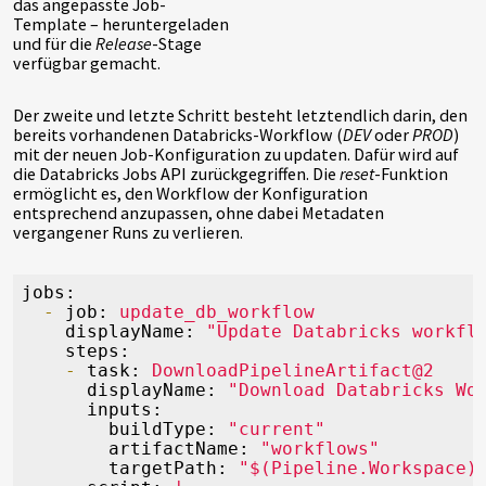
das angepasste Job-
Template – heruntergeladen
und für die
Release
-Stage
verfügbar gemacht.
Der zweite und letzte Schritt besteht letztendlich darin, den
bereits vorhandenen Databricks-Workflow (
DEV
oder
PROD
)
mit der neuen Job-Konfiguration zu updaten. Dafür wird auf
die Databricks Jobs API zurückgegriffen. Die
reset
-Funktion
ermöglicht es, den Workflow der Konfiguration
entsprechend anzupassen, ohne dabei Metadaten
vergangener Runs zu verlieren.
jobs:
-
job:
update_db_workflow
displayName:
"Update Databricks workfl
steps:
-
task:
DownloadPipelineArtifact@2
displayName:
"Download Databricks Wo
inputs:
buildType:
"current"
artifactName:
"workflows"
targetPath:
"$(Pipeline.Workspace)