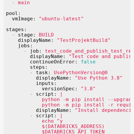
-
main
pool:
vmImage:
"ubuntu-latest"
stages:
-
stage:
BUILD
displayName:
"TestProjektBuild"
jobs:
-
job:
test_code_and_publish_test_re
displayName:
"Test code and publis
continueOnError:
false
steps:
-
task:
UsePythonVersion@0
displayName:
"Use Python 3.8"
inputs:
versionSpec:
"3.8"
-
script:
|

            python -m pip install --upgrade
displayName:
"Install dependenci
-
script:
|

            echo "y

            $(DATABRICKS_ADDRESS)

            $DATABRICKS_API_TOKEN
