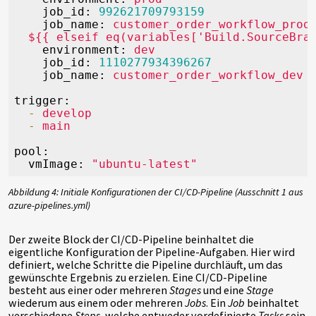
job_id:
992621709793159
job_name:
customer_order_workflow_prod
${{
elseif
eq(variables['Build.SourceBra
environment:
dev
job_id:
1110277934396267
job_name:
customer_order_workflow_dev
trigger:
-
develop
-
main
pool:
vmImage:
"ubuntu-latest"
Abbildung 4: Initiale Konfigurationen der CI/CD-Pipeline (Ausschnitt 1 aus
azure-pipelines.yml)
Der zweite Block der CI/CD-Pipeline beinhaltet die
eigentliche Konfiguration der Pipeline-Aufgaben. Hier wird
definiert, welche Schritte die Pipeline durchläuft, um das
gewünschte Ergebnis zu erzielen. Eine CI/CD-Pipeline
besteht aus einer oder mehreren
Stages
und eine
Stage
wiederum aus einem oder mehreren
Jobs
. Ein
Job
beinhaltet
verschiedene
Steps
, welche entweder vordefinierte
Tasks
sein