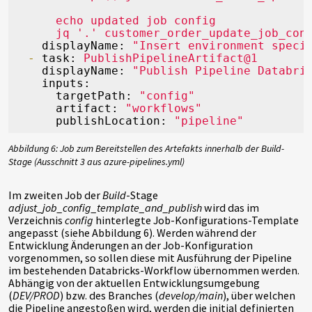
echo
updated
job
config
jq
'.'
customer_order_update_job_con
displayName:
"Insert environment speci
-
task:
PublishPipelineArtifact@1
displayName:
"Publish Pipeline Databri
inputs:
targetPath:
"config"
artifact:
"workflows"
publishLocation:
"pipeline"
Abbildung 6: Job zum Bereitstellen des Artefakts innerhalb der Build-
Stage (Ausschnitt 3 aus azure-pipelines.yml)
Im zweiten Job der
Build
-Stage
adjust_job_config_template_and_publish
wird das im
Verzeichnis
config
hinterlegte Job-Konfigurations-Template
angepasst (siehe Abbildung 6). Werden während der
Entwicklung Änderungen an der Job-Konfiguration
vorgenommen, so sollen diese mit Ausführung der Pipeline
im bestehenden Databricks-Workflow übernommen werden.
Abhängig von der aktuellen Entwicklungsumgebung
(
DEV/PROD
) bzw. des Branches (
develop/main
), über welchen
die Pipeline angestoßen wird, werden die initial definierten