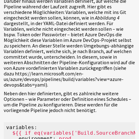
Darüber hinaus werden Variablen definiert, auf welche die
Pipeline während der Laufzeit zugreift. Hier gibt es
verschiedene Möglichkeiten: Variablen, welche mit ins Git
eingecheckt werden sollen, können, wie in
Abbildung 4
dargestellt, in der YAML-Datei definiert werden. Für
Variablen, welche nicht eingecheckt werden sollen – wie
bspw. Token oder Passwörter – bietet Azure DevOps die
Möglichkeit diese Variablen im Azure DevOps-Projekt selbst
zu speichern. An dieser Stelle werden Umgebungs-abhängige
Variablen definiert, welche sich, je nach Branch, auf welchen
committet wurde, unterscheiden. In diesem, sowie in
weiteren Abschnitten der Pipeline-Konfiguration wird auf die
von Azure vordefinierten Variablen zurückgegriffen (siehe
dazu https://learn.microsoft.com/en-
us/azure/devops/pipelines/build/variables?view=azure-
devops&tabs=yaml).
Neben den hier definierten, gibt es zahlreiche weitere
Optionen – wie Parameter oder Definition eines Schedules –
um die Pipeline zu konfigurieren. Diese werden für die
vorliegende Pipeline jedoch nicht benötigt.
variables:
${{
if
eq(variables['Build.SourceBranchN
environment:
prod