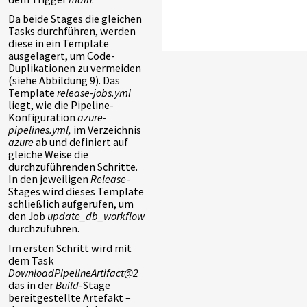
Da beide Stages die gleichen
Tasks durchführen, werden
diese in ein Template
ausgelagert, um Code-
Duplikationen zu vermeiden
(siehe Abbildung 9). Das
Template
release-jobs.yml
liegt, wie die Pipeline-
Konfiguration
azure-
pipelines.yml,
im Verzeichnis
azure
ab und definiert auf
gleiche Weise die
durchzuführenden Schritte.
In den jeweiligen
Release
-
Stages wird dieses Template
schließlich aufgerufen, um
den Job
update_db_workflow
durchzuführen.
Im ersten Schritt wird mit
dem Task
DownloadPipelineArtifact@2
das in der
Build
-Stage
bereitgestellte Artefakt –