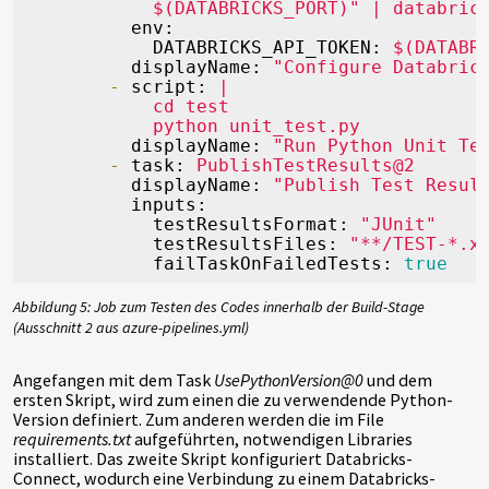
env:
DATABRICKS_API_TOKEN:
$(DATABR
displayName:
"Configure Databric
-
script:
|

            cd test

displayName:
"Run Python Unit Te
-
task:
PublishTestResults@2
displayName:
"Publish Test Resul
inputs:
testResultsFormat:
"JUnit"
testResultsFiles:
"**/TEST-*.x
failTaskOnFailedTests:
true
Abbildung 5: Job zum Testen des Codes innerhalb der Build-Stage
(Ausschnitt 2 aus azure-pipelines.yml)
Angefangen mit dem Task
UsePythonVersion@0
und dem
ersten Skript, wird zum einen die zu verwendende Python-
Version definiert. Zum anderen werden die im File
requirements.txt
aufgeführten, notwendigen Libraries
installiert. Das zweite Skript konfiguriert Databricks-
Connect, wodurch eine Verbindung zu einem Databricks-