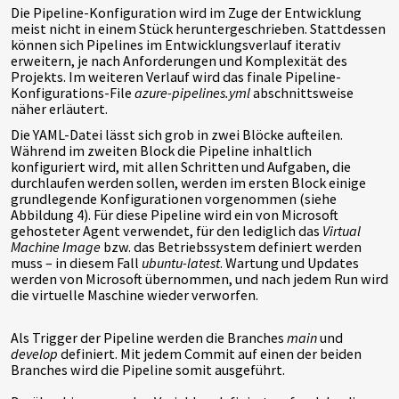
Die Pipeline-Konfiguration wird im Zuge der Entwicklung
meist nicht in einem Stück heruntergeschrieben. Stattdessen
können sich Pipelines im Entwicklungsverlauf iterativ
erweitern, je nach Anforderungen und Komplexität des
Projekts. Im weiteren Verlauf wird das finale Pipeline-
Konfigurations-File
azure-pipelines.yml
abschnittsweise
näher erläutert.
Die YAML-Datei lässt sich grob in zwei Blöcke aufteilen.
Während im zweiten Block die Pipeline inhaltlich
konfiguriert wird, mit allen Schritten und Aufgaben, die
durchlaufen werden sollen, werden im ersten Block einige
grundlegende Konfigurationen vorgenommen (siehe
Abbildung 4). Für diese Pipeline wird ein von Microsoft
gehosteter Agent verwendet, für den lediglich das
Virtual
Machine Image
bzw. das Betriebssystem definiert werden
muss – in diesem Fall
ubuntu-latest
. Wartung und Updates
werden von Microsoft übernommen, und nach jedem Run wird
die virtuelle Maschine wieder verworfen.
Als Trigger der Pipeline werden die Branches
main
und
develop
definiert. Mit jedem Commit auf einen der beiden
Branches wird die Pipeline somit ausgeführt.