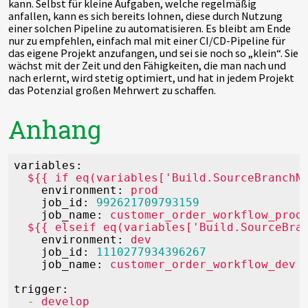
kann. Selbst für kleine Aufgaben, welche regelmäßig
anfallen, kann es sich bereits lohnen, diese durch Nutzung
einer solchen Pipeline zu automatisieren. Es bleibt am Ende
nur zu empfehlen, einfach mal mit einer CI/CD-Pipeline für
das eigene Projekt anzufangen, und sei sie noch so „klein“. Sie
wächst mit der Zeit und den Fähigkeiten, die man nach und
nach erlernt, wird stetig optimiert, und hat in jedem Projekt
das Potenzial großen Mehrwert zu schaffen.
Anhang
variables:
${{
if
eq(variables['Build.SourceBranchN
environment:
prod
job_id:
992621709793159
job_name:
customer_order_workflow_prod
${{
elseif
eq(variables['Build.SourceBra
environment:
dev
job_id:
1110277934396267
job_name:
customer_order_workflow_dev
trigger:
-
develop