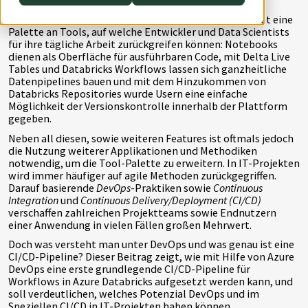
AWS Lambda
Databricks, als Unified Data Analytics Plattform, bietet eine
Palette an Tools, auf welche Entwickler und Data Scientists
für ihre tägliche Arbeit zurückgreifen können: Notebooks
dienen als Oberfläche für ausführbaren Code, mit Delta Live
Tables und Databricks Workflows lassen sich ganzheitliche
Datenpipelines bauen und mit dem Hinzukommen von
Databricks Repositories wurde Usern eine einfache
Möglichkeit der Versionskontrolle innerhalb der Plattform
gegeben.
Neben all diesen, sowie weiteren Features ist oftmals jedoch
die Nutzung weiterer Applikationen und Methodiken
notwendig, um die Tool-Palette zu erweitern. In IT-Projekten
wird immer häufiger auf agile Methoden zurückgegriffen.
Darauf basierende
DevOps
-Praktiken sowie
Continuous
Integration
und
Continuous Delivery/Deployment (CI/CD)
verschaffen zahlreichen Projektteams sowie Endnutzern
einer Anwendung in vielen Fällen großen Mehrwert.
Doch was versteht man unter DevOps und was genau ist eine
CI/CD-Pipeline? Dieser Beitrag zeigt, wie mit Hilfe von Azure
DevOps eine erste grundlegende CI/CD-Pipeline für
Workflows in Azure Databricks aufgesetzt werden kann, und
soll verdeutlichen, welches Potenzial DevOps und im
Speziellen CI/CD in IT-Projekten haben können.