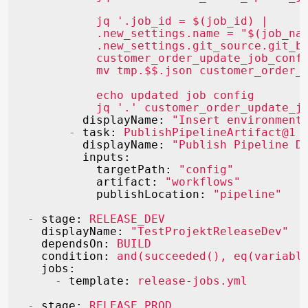
jq
'.job_id = $(job_id) |

            .new_settings.name = "$(job_nam
            .new_settings.git_source.git_b
customer_order_update_job_conf
mv
tmp.$$.json
customer_order_
echo
updated
job
config
jq
'.'
customer_order_update_j
displayName:
"Insert environment
-
task:
PublishPipelineArtifact@1
displayName:
"Publish Pipeline D
inputs:
targetPath:
"config"
artifact:
"workflows"
publishLocation:
"pipeline"
-
stage:
RELEASE_DEV
displayName:
"TestProjektReleaseDev"
dependsOn:
BUILD
condition:
and(succeeded(),
eq(variabl
jobs:
-
template:
release-jobs.yml
-
stage:
RELEASE_PROD