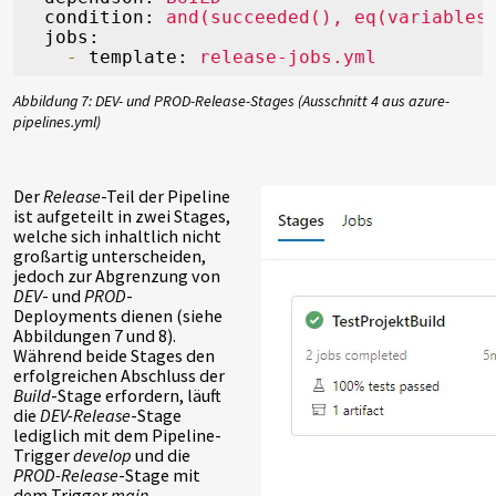
condition:
and(succeeded(),
eq(variables
jobs:
-
template:
release-jobs.yml
Abbildung 7: DEV- und PROD-Release-Stages (Ausschnitt 4 aus azure-
pipelines.yml)
Der
Release
-Teil der Pipeline
ist aufgeteilt in zwei Stages,
welche sich inhaltlich nicht
großartig unterscheiden,
jedoch zur Abgrenzung von
DEV
- und
PROD
-
Deployments dienen (siehe
Abbildungen 7 und 8).
Während beide Stages den
erfolgreichen Abschluss der
Build
-Stage erfordern, läuft
die
DEV-Release
-Stage
lediglich mit dem Pipeline-
Trigger
develop
und die
PROD-Release
-Stage mit
dem Trigger
main
.