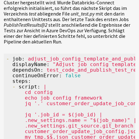
Cluster hergestellt wird. Wurde Databricks-Connect
erfolgreich initialisiert, so führt das nächste Skript das im
Verzeichnis
test
abliegende File
unit_test.py
mit den darin
enthaltenen Unittests aus. Der letzte Task des ersten Jobs
PublishTestResults@2
stellt anschließend die Ergebnisse der
Tests zur Ansicht in Azure DevOps zur Verfügung. Schlägt
einer der hier definierten Schritte fehl, so unterbricht die
Pipeline den aktuellen Run.
-
job:
adjust_job_config_template_and_publ
displayName:
"Adjust job config template
dependsOn:
test_code_and_publish_test_re
continueOnError:
false
steps:
-
script:
|

      cd config

      echo job config framework

jq
'.job_id = $(job_id) |

      .new_settings.name = "$(job_name)" |

      .new_settings.git_source.git_branch 
customer_order_update_job_config.jso
mv
tmp.$$.json
customer_order_update