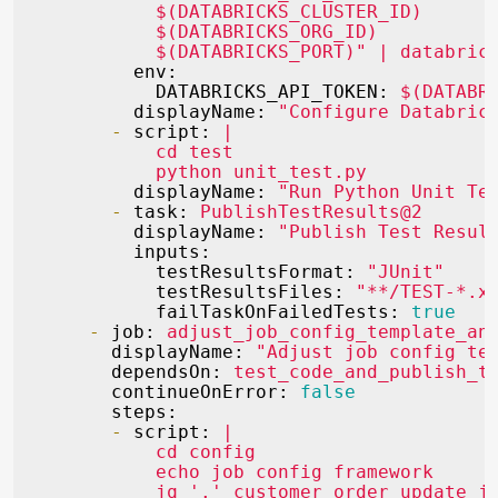
            $(DATABRICKS_CLUSTER_ID)

            $(DATABRICKS_ORG_ID)

env:
DATABRICKS_API_TOKEN:
$(DATABR
displayName:
"Configure Databric
-
script:
|

            cd test

displayName:
"Run Python Unit Te
-
task:
PublishTestResults@2
displayName:
"Publish Test Resul
inputs:
testResultsFormat:
"JUnit"
testResultsFiles:
"**/TEST-*.x
failTaskOnFailedTests:
true
-
job:
adjust_job_config_template_an
displayName:
"Adjust job config te
dependsOn:
test_code_and_publish_t
continueOnError:
false
steps:
-
script:
|

            cd config

            echo job config framework
