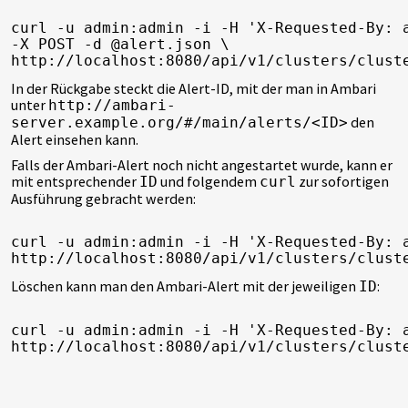
curl -u admin:admin -i -H 'X-Requested-By: a
-X POST -d @alert.json \

http://localhost:8080/api/v1/clusters/clust
In der Rückgabe steckt die Alert-ID, mit der man in Ambari
unter
http://ambari-
den
server.example.org/#/main/alerts/<ID>
Alert einsehen kann.
Falls der Ambari-Alert noch nicht angestartet wurde, kann er
mit entsprechender
und folgendem
zur sofortigen
ID
curl
Ausführung gebracht werden:
curl -u admin:admin -i -H 'X-Requested-By: a
http://localhost:8080/api/v1/clusters/clust
Löschen kann man den Ambari-Alert mit der jeweiligen
:
ID
curl -u admin:admin -i -H 'X-Requested-By: a
http://localhost:8080/api/v1/clusters/clust