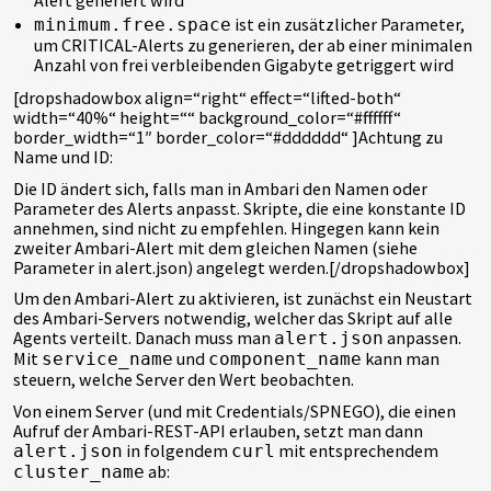
Alert generiert wird
ist ein zusätzlicher Parameter,
minimum.free.space
um CRITICAL-Alerts zu generieren, der ab einer minimalen
Anzahl von frei verbleibenden Gigabyte getriggert wird
[dropshadowbox align=“right“ effect=“lifted-both“
width=“40%“ height=““ background_color=“#ffffff“
border_width=“1″ border_color=“#dddddd“ ]Achtung zu
Name und ID:
Die ID ändert sich, falls man in Ambari den Namen oder
Parameter des Alerts anpasst. Skripte, die eine konstante ID
annehmen, sind nicht zu empfehlen. Hingegen kann kein
zweiter Ambari-Alert mit dem gleichen Namen (siehe
Parameter in alert.json) angelegt werden.[/dropshadowbox]
Um den Ambari-Alert zu aktivieren, ist zunächst ein Neustart
des Ambari-Servers notwendig, welcher das Skript auf alle
Agents verteilt. Danach muss man
anpassen.
alert.json
Mit
und
kann man
service_name
component_name
steuern, welche Server den Wert beobachten.
Von einem Server (und mit Credentials/SPNEGO), die einen
Aufruf der Ambari-REST-API erlauben, setzt man dann
in folgendem
mit entsprechendem
alert.json
curl
ab:
cluster_name