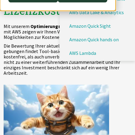
Lizenzkosten
DevOps
AWS Lambda
AWS Data Lake & Analytics
Datenstrategie & Datenorganisation
Amazon Quick Sight
Mit unserem
Optimierungs- und Lizenzierungs-Assessment
mit AWS zeigen wir Ihnen Verbesserungspotentiale und
Möglichkeiten zur Kostenersparnis auf.
Data Governance & Datensicherheit
Amazon Quick hands on
Die Bewertung Ihrer aktuellen On-Premise- und Cloud-Um-
gebungen findet Tool-basiert statt und ist für Sie sowohl
Digitale Souveränität
AWS Lambda
kostenfrei, als auch unverbindlich. D.h. Sie verpflichten sich
nicht zu einer weiterführenden Zusammenarbeit und Ihr
einziges Investment beschränkt sich auf ein wenig Ihrer
Arbeitszeit.