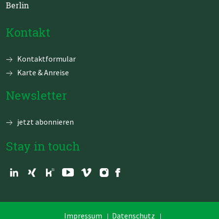
Berlin
Kontakt
Navigation
Kontaktformular
überspringen
Karte & Anreise
Newsletter
jetzt abonnieren
Stay in touch
Navigation
Impressum
Datenschutz