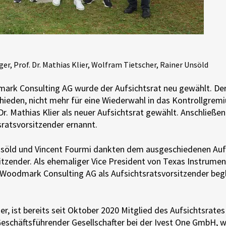
llger, Prof. Dr. Mathias Klier, Wolfram Tietscher, Rainer Unsöld
rk Consulting AG wurde der Aufsichtsrat neu gewählt. Der 
chieden, nicht mehr für eine Wiederwahl in das Kontrollgre
. Mathias Klier als neuer Aufsichtsrat gewählt. Anschließen
sratsvorsitzender ernannt.
nsöld und Vincent Fourmi dankten dem ausgeschiedenen Aufs
rsitzender. Als ehemaliger Vice President von Texas Instru
e Woodmark Consulting AG als Aufsichtsratsvorsitzender beg
er, ist bereits seit Oktober 2020 Mitglied des Aufsichtsrat
 Geschäftsführender Gesellschafter bei der Ivest One GmbH,