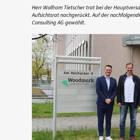
Herr Wolfram Tietscher trat bei der Hauptversam
DevOps
AWS Lambda
Aufsichtsrat nachgerückt. Auf der nachfolgend
Consulting AG gewählt.
Datenstrategie & Datenorganisation
Data Governance & Datensicherheit
Digitale Souveränität