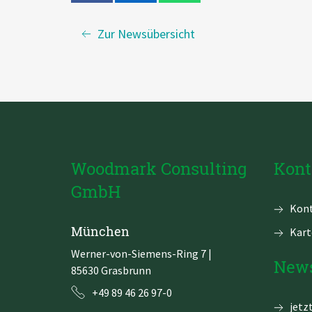
Zur Newsübersicht
Woodmark Consulting
Kont
GmbH
Navi
Kont
über
München
Kart
Werner-von-Siemens-Ring 7
|
News
85630 Grasbrunn
+49 89 46 26 97-0
jetz