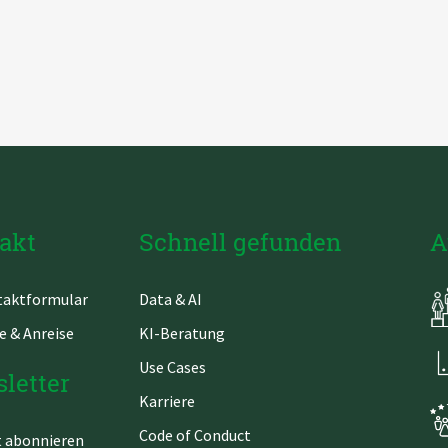
akt
Schnell gefunden
A
gation
Navigation
aktformular
Data & AI
springen
überspringen
e & Anreise
KI-Beratung
Use Cases
letter
Karriere
Code of Conduct
t abonnieren