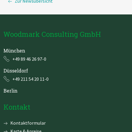
Zur Newsübersicht
Woodmark Consulting GmbH
München
+49 89 46 26 97-0
Düsseldorf
+49 211 54 20 11-0
Berlin
Kontakt
Navigation
Kontaktformular
überspringen
Karte & Anreise