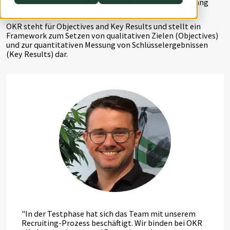
Strategie in größeren Teams zu definieren, wurde Anfang
2022 zusätzlich OKR eingeführt.
DevOps
AWS Lambda
OKR steht für Objectives and Key Results und stellt ein
Framework zum Setzen von qualitativen Zielen (Objectives)
Datenstrategie & Datenorganisation
und zur quantitativen Messung von Schlüsselergebnissen
(Key Results) dar.
Data Governance & Datensicherheit
Digitale Souveränität
"In der Testphase hat sich das Team mit unserem
Recruiting-Prozess beschäftigt. Wir binden bei OKR