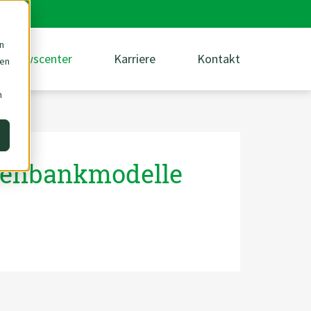
n
Newscenter
Karriere
Kontakt
den
m
atenbankmodelle