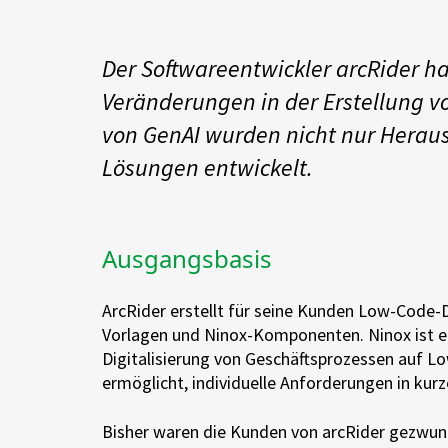
DevOps
AWS Lambda
Der Softwareentwickler arcRider 
Datenstrategie & Datenorganisation
Veränderungen in der Erstellung 
Data Governance & Datensicherheit
von GenAI wurden nicht nur Hera
Lösungen entwickelt.
Digitale Souveränität
Ausgangsbasis
ArcRider erstellt für seine Kunden Low-Code-
Vorlagen und Ninox-Komponenten. Ninox ist e
Digitalisierung von Geschäftsprozessen auf L
ermöglicht, individuelle Anforderungen in kur
Bisher waren die Kunden von arcRider gezwung