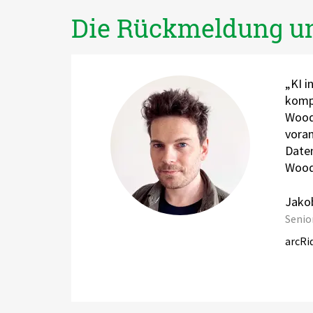
Die Rückmeldung un
„KI i
kompl
Woodm
voran
Daten
Woodm
Jako
Senio
arcRi