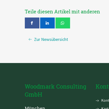
Teile diesen Artikel mit anderen
Zur Newsübersicht
Woodmark Consulting
Kont
GmbH
Navi
Kont
über
München
Kart