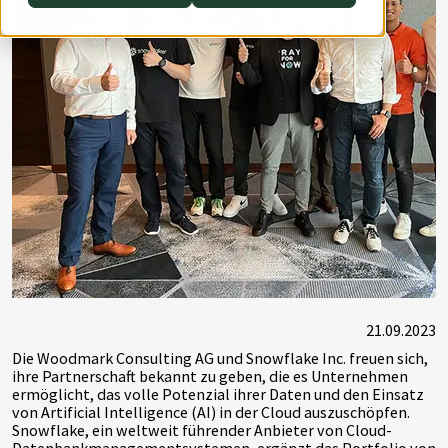
DevOps
AWS Lambda
Datenstrategie & Datenorganisation
Data Governance & Datensicherheit
Digitale Souveränität
21.09.2023
Die Woodmark Consulting AG und Snowflake Inc. freuen sich,
ihre Partnerschaft bekannt zu geben, die es Unternehmen
ermöglicht, das volle Potenzial ihrer Daten und den Einsatz
von Artificial Intelligence (AI) in der Cloud auszuschöpfen.
Snowflake, ein weltweit führender Anbieter von Cloud-