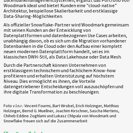
Datenbankmanagementsystemen, ergänzt das Portfolio von
Woodmark ideal und bietet Kunden eine "cloud-native"
Architektur, beispiellose Skalierbarkeit und erstklassige
Data-Sharing-Möglichkeiten.
Als offizieller Snowflake-Partner wird Woodmark gemeinsam
mit seinen Kunden an der Entwicklung von
Datenplattformen und datenbezogenen Use Cases arbeiten,
unabhängig davon, ob es sich um die Migration vorhandener
Datenbanken in die Cloud oder den Aufbau einer komplett
neuen modernen Datenplattform handelt, sei es im
klassischen DWH-Stil, als Data Lakehouse oder Data Mesh.
Durch die Partnerschaft können Unternehmen von
erstklassigem technischem und fachlichem Know-how
profitieren und erhalten Unterstützung auf höchstem
Niveau. Dies ermöglicht es ihnen, die Vorteile
datengetriebener Entscheidungen voll auszuschöpfen und
ihre digitale Transformation zu beschleunigen.
Foto v.l.n.r.: Vincent Fourmi, Bart Wrobel, Erich Holzinger, Matthias
Holzinger, Bernd G. Muellner, Joachim Kirschner, Sascha Mertens,
Chiheb Eddine Zoghlami und Lukasz Chlipala von Woodmark und
Snowflake freuen sich auf die Zusammenarbeit