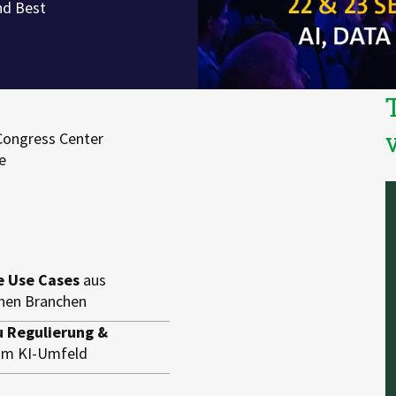
nd Best
 Congress Center
e
e Use Cases
aus
nen Branchen
u Regulierung &
im KI-Umfeld