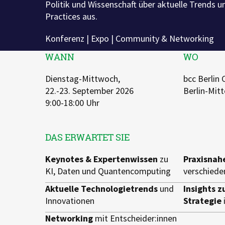
Politik und Wissenschaft über aktuelle Trends u
Switch to English
Switch to English
DevOps
AWS Lambda
Practices aus.
Switch to English
Datenstrategie & Datenorganisation
Konferenz | Expo | Community & Networking
WANN
WO
Data Governance & Datensicherheit
Dienstag-Mittwoch,
bcc Berlin
Digitale Souveränität
22.-23. September 2026
Berlin-Mitt
9:00-18:00 Uhr
Switch to English
DAS ERWARTET SIE
Keynotes & Expertenwissen
zu
Praxisnah
KI, Daten und Quantencomputing
verschiede
Aktuelle Technologietrends
und
Insights z
Innovationen
Strategie
Networking
mit Entscheider:innen