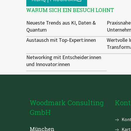
WARUM SICH EIN BESUCH LOHNT
Neueste Trends aus KI, Daten &
Praxisnahe
Quantum
Unterneh
Austausch mit Top-Expert:innen
Wertvolle I
Transform
Networking mit Entscheider:innen
und Innovator:innen
Woodmark Consulting
Kont
GmbH
Navi
Kont
über
München
Kart