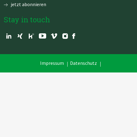
jetzt abonnieren
Stay in touch
Navigation
Impressum
Datenschutz
überspringen