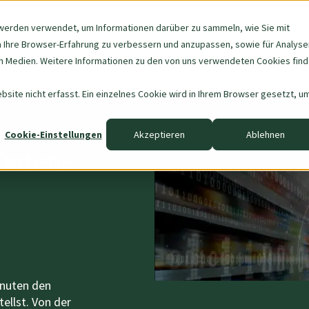
werden verwendet, um Informationen darüber zu sammeln, wie Sie mit
m Ihre Browser-Erfahrung zu verbessern und anzupassen, sowie für Analyse
Navigation
Über uns
Data & AI
 Medien. Weitere Informationen zu den von uns verwendeten Cookies fin
überspringen
site nicht erfasst. Ein einzelnes Cookie wird in Ihrem Browser gesetzt, u
Cookie-Einstellungen
Akzeptieren
Ablehnen
 Daten-
inuten den
tellst
.
Von der