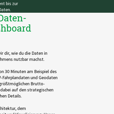
t bis zur
Daten.
 Daten-
shboard
r dir
, wie du die Daten in
nehmens nutzbar machst.
on 30 Minuten am Beispiel des
V-
Fahrplandaten
und Geodaten
 größtmöglichen Brutto-
dabei auf den strategischen
hen Details.
hitektur, dem