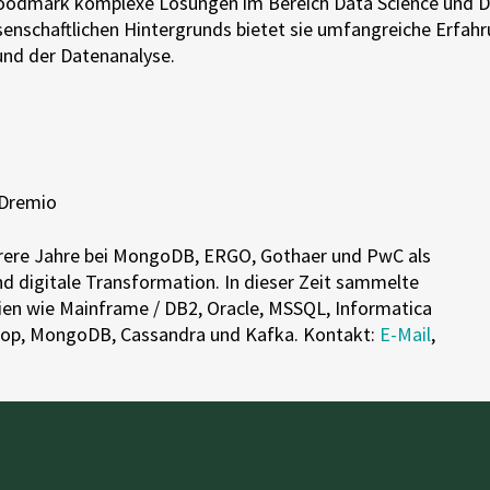
Woodmark komplexe Lösungen im Bereich Data Science und D
senschaftlichen Hintergrunds bietet sie umfangreiche Erfahr
nd der Datenanalyse.
 Dremio
hrere Jahre bei MongoDB, ERGO, Gothaer und PwC als
nd digitale Transformation. In dieser Zeit sammelte
ien wie Mainframe / DB2, Oracle, MSSQL, Informatica
oop, MongoDB, Cassandra und Kafka. Kontakt:
E-Mail
,