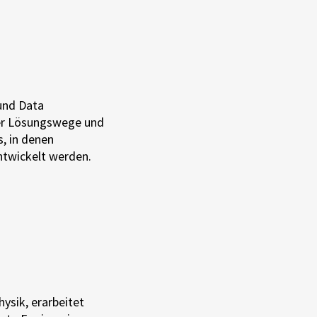
und Data
uer Lösungswege und
, in denen
twickelt werden.
ysik, erarbeitet