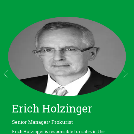
Erich Holzinger
Senior Manager/ Prokurist
Erich Holzinger is responsible for sales in the