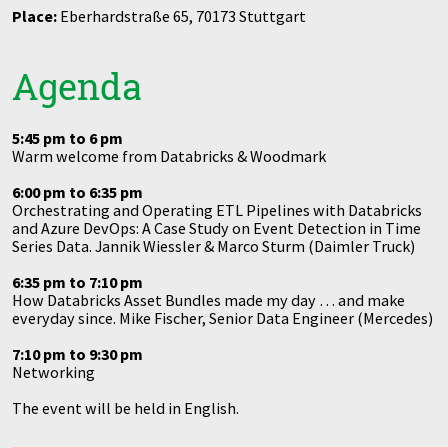
Place:
Eberhardstraße 65, 70173 Stuttgart
DevOps
AWS Lambda
Agenda
Datenstrategie & Datenorganisation
Data Governance & Datensicherheit
5:45 pm to 6 pm
Warm welcome from Databricks & Woodmark
Digitale Souveränität
6:00 pm to 6:35 pm
Orchestrating and Operating ETL Pipelines with Databricks
and Azure DevOps: A Case Study on Event Detection in Time
Series Data. Jannik Wiessler & Marco Sturm (Daimler Truck)
6:35 pm to 7:10 pm
How Databricks Asset Bundles made my day … and make
everyday since. Mike Fischer, Senior Data Engineer (Mercedes)
7:10 pm to 9:30 pm
Networking
The event will be held in English.