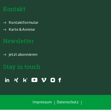
Kontakt
Navigation
Kontaktformular
überspringen
Karte & Anreise
Newsletter
jetzt abonnieren
Stay in touch
Navigation
Impressum
Datenschutz
überspringen