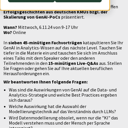
Wir laden Sie herzlich zu dieser interessanten Online-
Fachveranstaltung ein, bei der unser Kollege Nico Inhoffen
DevOps
AWS Lambda
Erfolgsgeschichten aus deutschen KMUs bzgl. der
Skalierung von GenAI-PoCs
präsentiert.
Datenstrategie & Datenorganisation
Wann?
Mittwoch, 6.11.24 von 9-17 Uhr
Wo?
Online
Data Governance & Datensicherheit
In
sieben 45-minütigen Fachvorträgen
katapultieren Sie Ihr
GenAI in Analytics-Wissen auf das nächste Level. Tauchen Sie
Digitale Souveränität
tiefer in die Materie ein und tauschen Sie sich im Anschluss
eines Talks mit dem Speaker oder den anderen
Teilnehmenden in den
15-minütigen Live-Q&As
aus. Stellen
Sie Fragen oder gehen Sie auf Ihre aktuellen beruflichen
Herausforderungen ein.
Wir beantworten Ihnen folgende Fragen:
Was sind die Auswirkungen von GenAI auf die Data- und
Analytics-Strategie und welche Best Practices ergeben
sich daraus?
Welche Auswirkung hat die Auswahl der
Modellierungstechnik auf das Verständnis durch LLMs?
Wird Datenmodellierung obsolet, wenn nur die "KI" das
Modell verstehen muss und der Mensch per Sprache