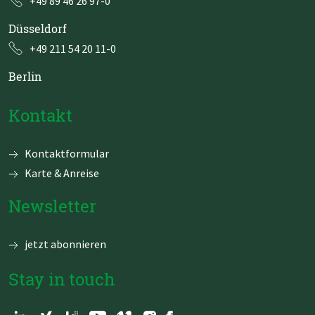
+49 89 46 26 97-0
Düsseldorf
+49 211 54 20 11-0
Berlin
Kontakt
Navigation
Kontaktformular
überspringen
Karte & Anreise
Newsletter
jetzt abonnieren
Stay in touch