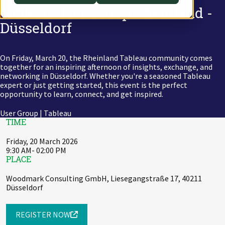
Tableau User Group Rheinland -
Switch to English
Switch to English
DevOps
AWS Lambda
Düsseldorf
Switch to English
Datenstrategie & Datenorganisation
On Friday, March 20, the Rheinland Tableau community comes
Data Governance & Datensicherheit
together for an inspiring afternoon of insights, exchange, and
networking in Düsseldorf. Whether you're a seasoned Tableau
expert or just getting started, this event is the perfect
Digitale Souveränität
opportunity to learn, connect, and get inspired.
Switch to English
User Group | Tableau
TIME
Friday, 20 March 2026
9:30 AM- 02:00 PM
PLACE
Woodmark Consulting GmbH, Liesegangstraße 17, 40211
Düsseldorf
REGISTER NOW