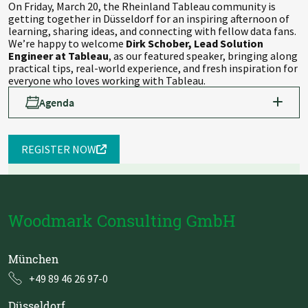
On Friday, March 20, the Rheinland Tableau community is
getting together in Düsseldorf for an inspiring afternoon of
learning, sharing ideas, and connecting with fellow data fans.
We’re happy to welcome
Dirk Schober, Lead Solution
Engineer at Tableau
, as our featured speaker, bringing along
practical tips, real-world experience, and fresh inspiration for
everyone who loves working with Tableau.
Agenda
9:30 AM Welcome & coffee
Meet the other attendees and enjoy a cup of coffee
before we start.
REGISTER NOW
10:00 AM The Future Is Here: A Deep-Dive into
Tableau Next | Dirk Schober, Lead Solution Engineer
at Tableau
He will lead you into the depths of Tableau Next,
Woodmark Consulting GmbH
showing you the ins and outs of this new analytics
experience.
München
11:30 AM Coffee break
Recharge your caffeine intake in this brief break.
+49 89 46 26 97-0
12:00 PM What's new in Tableau?
Düsseldorf