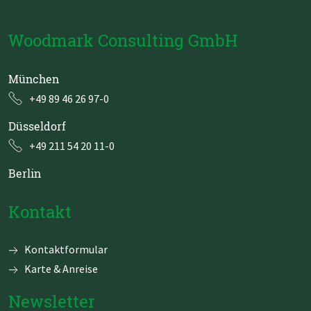
Evidence-
Based
Management
Woodmark Consulting GmbH
in
agilen
Umgebungen
München
+49 89 46 26 97-0
Düsseldorf
+49 211 54 20 11-0
Berlin
Kontakt
Navigation
Kontaktformular
überspringen
Karte & Anreise
Newsletter