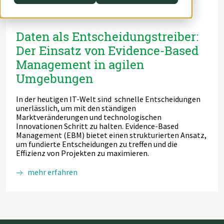
31.07.2024
| von
Kilian Stinglhammer
Switch to English
Switch to English
DevOps
AWS Lambda
Daten als Entscheidungstreiber:
Switch to English
Datenstrategie & Datenorganisation
Der Einsatz von Evidence-Based
Management in agilen
Data Governance & Datensicherheit
Umgebungen
Digitale Souveränität
In der heutigen IT-Welt sind schnelle Entscheidungen
unerlässlich, um mit den ständigen
Switch to English
Marktveränderungen und technologischen
Innovationen Schritt zu halten. Evidence-Based
Management (EBM) bietet einen strukturierten Ansatz,
um fundierte Entscheidungen zu treffen und die
Effizienz von Projekten zu maximieren.
Daten
mehr erfahren
als
Entscheidungstreiber:
Der
Einsatz
von