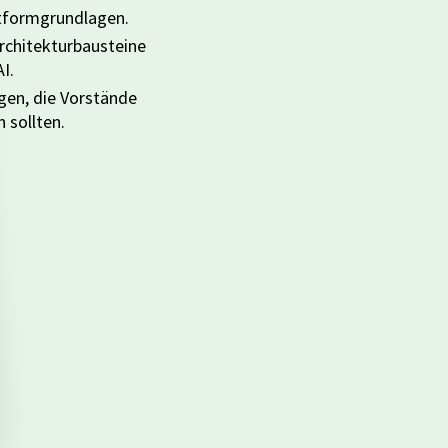
ttformgrundlagen.
Architekturbausteine
I.
gen, die Vorstände
 sollten.