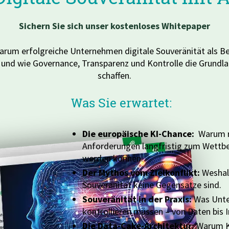
Sichern Sie sich unser kostenloses Whitepaper
warum erfolgreiche Unternehmen digitale Souveränität als Be
 und wie Governance, Transparenz und Kontrolle die Grundlag
schaffen.
Was Sie erwartet:
Die europäische KI-Chance:
Warum r
Anforderungen langfristig zum Wettbe
werden können.
Der Mythos vom Zielkonflikt:
Weshal
Souveränität keine Gegensätze sind.
Souveränität in der Praxis:
Was Unte
kontrollieren müssen – von Daten bis I
Die Data-Cake-Architektur:
Warum KI