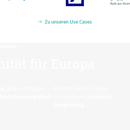
Zu unseren Use Cases
Partner
nität für Europa
Sie alle wichtigen
Nutzen Sie KI in einer
Branchen­vorgaben
.
souveränen,
sicheren
Umgebung
.