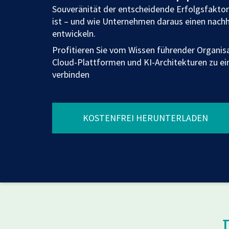
Souveränität der entscheidende Erfolgsfaktor 
Switch to English
Switch to English
AWS Lambda
ist – und wie Unternehmen daraus einen nach
entwickeln.
Switch to English
Profitieren Sie vom Wissen führender Organis
Cloud-Plattformen und KI-Architekturen zu ei
verbinden
KOSTENFREI HERUNTERLADEN