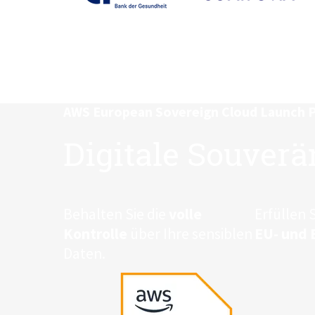
AWS European Sovereign Cloud Launch 
Digitale Souverä
Behalten Sie die
volle
Erfüllen 
Kontrolle
über Ihre sensiblen
EU- und 
Daten.