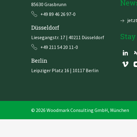
News
85630 Grasbrunn
DevOps
AWS Lambda
+49 89 46 26 97-0
jetz
Datenstrategie & Datenorganisation
Düsseldorf
Stay
Liesegangstr. 17 | 40211 Düsseldorf
Data Governance & Datensicherheit
+49 211 54 20 11-0
Digitale Souveränität
Berlin
Leipziger Platz 16 | 10117 Berlin
© 2026 Woodmark Consulting GmbH, München