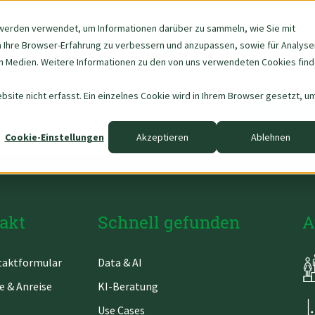
werden verwendet, um Informationen darüber zu sammeln, wie Sie mit
m Ihre Browser-Erfahrung zu verbessern und anzupassen, sowie für Analyse
Navigation
Über uns
Data & AI
 Medien. Weitere Informationen zu den von uns verwendeten Cookies fin
überspringen
site nicht erfasst. Ein einzelnes Cookie wird in Ihrem Browser gesetzt, u
Senior Manager
ICH 
46 26 97-0
Cookie-Einstellungen
Akzeptieren
Ablehnen
akt
Schnell gefunden
A
gation
Navigation
aktformular
Data & AI
springen
überspringen
e & Anreise
KI-Beratung
Use Cases