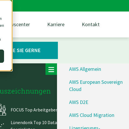
n
Newscenter
Karriere
Kontakt
den
m
BERATE SIE GERNE
AWS Allgemein
AWS European Sovereign
Cloud
uszeichnungen
AWS D2E
FOCUS Top Arbeitgeber Mittelstand
AWS Cloud Migration
Lünendonk Top 10 Data & Analytics-
Lizenzierungs-