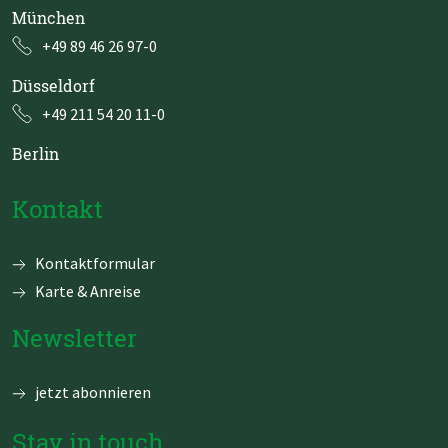
München
+49 89 46 26 97-0
Düsseldorf
+49 211 54 20 11-0
Berlin
Kontakt
Navigation
Kontaktformular
überspringen
Karte & Anreise
Newsletter
jetzt abonnieren
Stay in touch