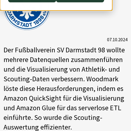
Switch to English
Switch to English
DevOps
AWS Lambda
Switch to English
Datenstrategie & Datenorganisation
Data Governance & Datensicherheit
07.10.2024
Der Fußballverein SV Darmstadt 98 wollte
Digitale Souveränität
mehrere Datenquellen zusammenführen
Switch to English
und die Visualisierung von Athletik- und
Scouting-Daten verbessern. Woodmark
löste diese Herausforderungen, indem es
Amazon QuickSight für die Visualisierung
und Amazon Glue für das serverlose ETL
einführte. So wurde die Scouting-
Auswertung effizienter.