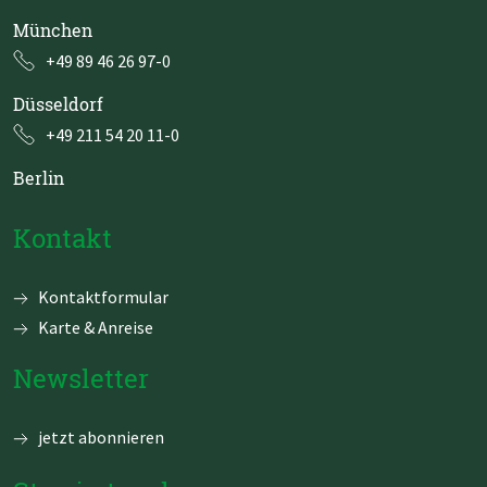
München
+49 89 46 26 97-0
Düsseldorf
+49 211 54 20 11-0
Berlin
Kontakt
Navigation
Kontaktformular
überspringen
Karte & Anreise
Newsletter
jetzt abonnieren