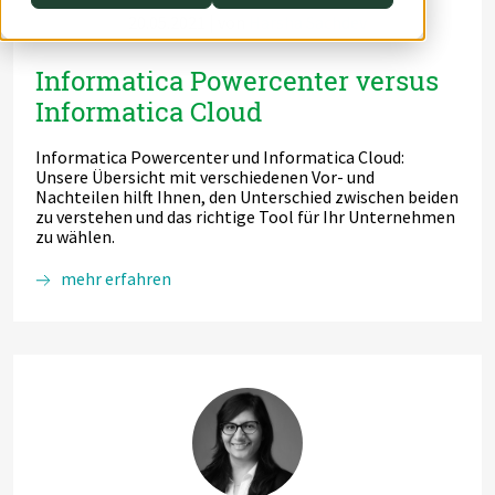
20.05.2021
| von
Harsha Sachdev
Switch to English
Switch to English
DevOps
AWS Lambda
Informatica Powercenter versus
Switch to English
Datenstrategie & Datenorganisation
Informatica Cloud
Data Governance & Datensicherheit
Informatica Powercenter und Informatica Cloud:
Unsere Übersicht mit verschiedenen Vor- und
Digitale Souveränität
Nachteilen hilft Ihnen, den Unterschied zwischen beiden
zu verstehen und das richtige Tool für Ihr Unternehmen
zu wählen.
Switch to English
mehr erfahren